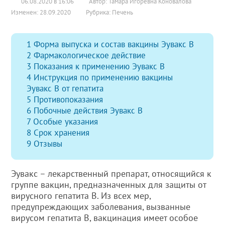
06.08.2020 в 16:06
Автор: Тамара Игоревна Коновалова
Изменен: 28.09.2020
Рубрика:
Печень
1
Форма выпуска и состав вакцины Эувакс В
2
Фармакологическое действие
3
Показания к применению Эувакс В
4
Инструкция по применению вакцины
Эувакс В от гепатита
5
Противопоказания
6
Побочные действия Эувакс В
7
Особые указания
8
Срок хранения
9
Отзывы
Эувакс – лекарственный препарат, относящийся к
группе вакцин, предназначенных для защиты от
вирусного гепатита В. Из всех мер,
предупреждающих заболевания, вызванные
вирусом гепатита В, вакцинация имеет особое