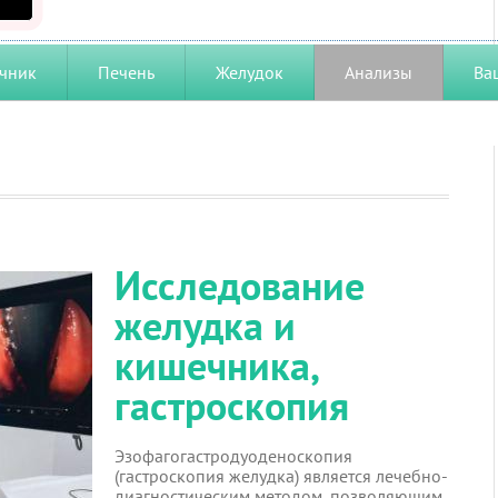
чник
Печень
Желудок
Анализы
Ва
Исследование
желудка и
кишечника,
гастроскопия
Эзофагогастродуоденоскопия
(гастроскопия желудка) является лечебно-
диагностическим методом, позволяющим