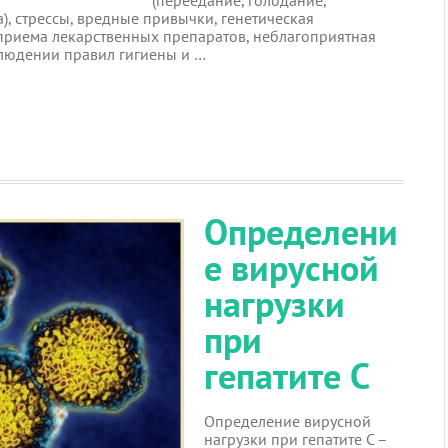
(переедание, голодание,
, стрессы, вредные привычки, генетическая
приема лекарственных препаратов, неблагоприятная
блюдении правил гигиены и …
Определени
е вирусной
нагрузки
при
гепатите С
Определение вирусной
нагрузки при гепатите С –