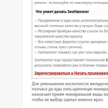
релизы - используйте по максимуму потенци
Что умеет делать SeoHammer
— Продвижение в один клик, интеллектуальны
высокой степенью качества у лучших бирж сс
— Регулярная проверка качества ссылок по б
показателей качества проекта.
— Все известные форматы ссылок: арендные с
отзывы, статьи, пресс-релизы).
— SeoHammer покажет, где рост или падение, 
SeoHammer еще предоставляет технологию
Б
результаты появляются уже в течение первых 
Зарегистрироваться и Начать продвиже
Для уменьшения кислотности желудочно
полчаса до еды пить щелочную минерал
назначает прием минеральной воды из
чтобы ее выбор сделал именно врач.