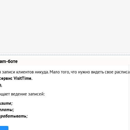
ram-боте
ия записи клиентов никуда. Мало того, что нужно видеть свое распис
сервис VisitTime.
о
.
ощает ведение записей:
изите;
оплаты;
зарабатывать;