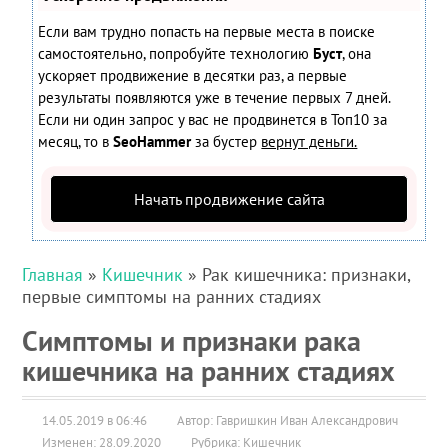
Если вам трудно попасть на первые места в поиске
самостоятельно, попробуйте технологию
Буст
, она
ускоряет продвижение в десятки раз, а первые
результаты появляются уже в течение первых 7 дней.
Если ни один запрос у вас не продвинется в Топ10 за
месяц, то в
SeoHammer
за бустер
вернут деньги.
Начать продвижение сайта
Главная
»
Кишечник
» Рак кишечника: признаки,
первые симптомы на ранних стадиях
Симптомы и признаки рака
кишечника на ранних стадиях
14.05.2019 в 06:46
Автор: Гавришкин Иван Александрович
Изменен: 28.09.2020
Рубрика:
Кишечник